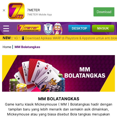
×
7METER
Download
7METER Mobile App
☰
DESKTOP
MASUK
NEW :
RANG ! 📲 Download Aplikasi WARP di Playstore & Appstore untuk anti blokir
Home
MM Bolatangkas
MM BOLATANGKAS
Game kartu klasik Mickeymouse ( MM ) Bolatangkas hadir dengan
tampilan baru yang lebih menarik dan semakin asik dimainkan,
Mickeymouse atau yang biasa disebut Bola tangkas merupakan