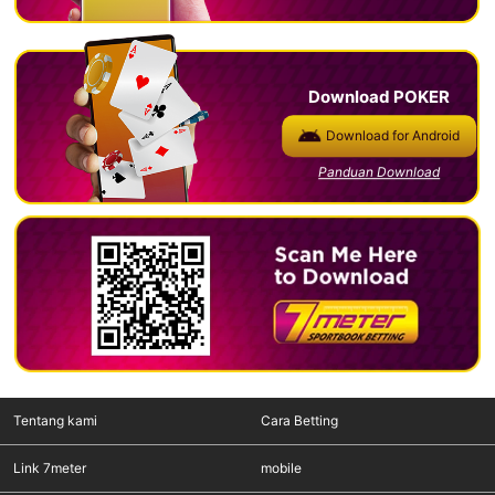
Download POKER
Download for Android
Panduan Download
Tentang kami
Cara Betting
Link 7meter
mobile