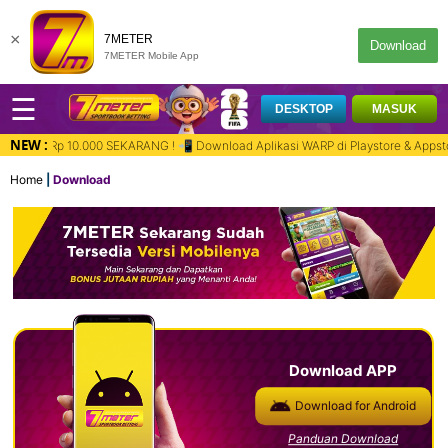
×
7METER
Download
7METER Mobile App
☰
DESKTOP
MASUK
NEW :
 Rp 10.000 SEKARANG ! 📲 Download Aplikasi WARP di Playstore & Appstore un
Home
Download
Download APP
Download for Android
Panduan Download